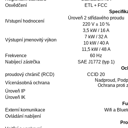
Osvědčení
ETL + FCC
Specifik
Úroveň 2 střídavého proudu
I
Vstupní hodnocení
220 V ± 10 %
3,5 kW / 16 A
7 kW / 32 A
Výstupní jmenovitý výkon
10 kW / 40 A
11,5 kW / 48 A
Frekvence
60 Hz
Nabíjecí zástrčka
SAE J1772 (typ 1)
Oc
proudový chránič (RCD)
CCID 20
Nadproud, Podpě
Vícenásobná ochrana
Ochrana proti 
Úroveň IP
Úroveň IK
Fu
Externí komunikace
Wifi a Bluet
Ovládání nabíjení
Pro