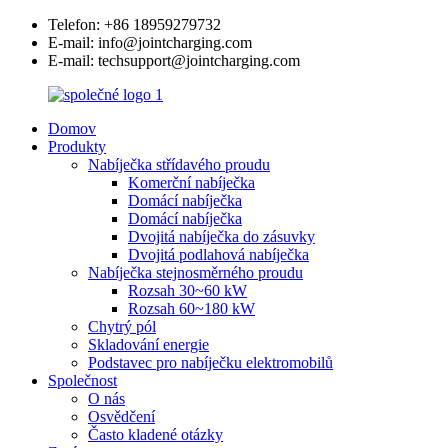
Telefon: +86 18959279732
E-mail: info@jointcharging.com
E-mail: techsupport@jointcharging.com
Domov
Produkty
Nabíječka střídavého proudu
Komerční nabíječka
Domácí nabíječka
Domácí nabíječka
Dvojitá nabíječka do zásuvky
Dvojitá podlahová nabíječka
Nabíječka stejnosměrného proudu
Rozsah 30~60 kW
Rozsah 60~180 kW
Chytrý pól
Skladování energie
Podstavec pro nabíječku elektromobilů
Společnost
O nás
Osvědčení
Často kladené otázky