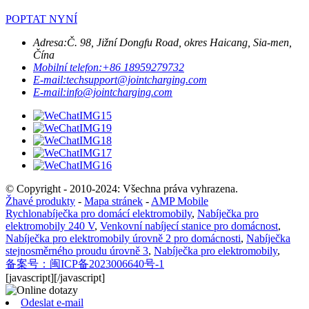
POPTAT NYNÍ
Adresa:
Č. 98, Jižní Dongfu Road, okres Haicang, Sia-men,
Čína
Mobilní telefon:
+86 18959279732
E-mail:
techsupport@jointcharging.com
E-mail:
info@jointcharging.com
© Copyright - 2010-2024: Všechna práva vyhrazena.
Žhavé produkty
-
Mapa stránek
-
AMP Mobile
Rychlonabíječka pro domácí elektromobily
,
Nabíječka pro
elektromobily 240 V
,
Venkovní nabíjecí stanice pro domácnost
,
Nabíječka pro elektromobily úrovně 2 pro domácnosti
,
Nabíječka
stejnosměrného proudu úrovně 3
,
Nabíječka pro elektromobily
,
备案号：闽ICP备2023006640号-1
[javascript]
[/javascript]
Odeslat e-mail