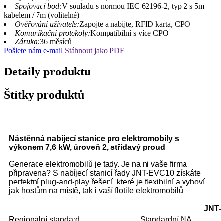
Spojovací bod:
V souladu s normou IEC 62196-2, typ 2 s 5m
kabelem / 7m (volitelné)
Ověřování uživatele:
Zapojte a nabijte, RFID karta, CPO
Komunikační protokoly:
Kompatibilní s více CPO
Záruka:
36 měsíců
Pošlete nám e-mail
Stáhnout jako PDF
Detaily produktu
Štítky produktů
Nástěnná nabíjecí stanice pro elektromobily s
výkonem 7,6 kW, úroveň 2, střídavý proud
Generace elektromobilů je tady. Je na ni vaše firma
připravena? S nabíjecí stanicí řady JNT-EVC10 získáte
perfektní plug-and-play řešení, které je flexibilní a vyhoví
jak hostům na místě, tak i vaší flotile elektromobilů.
JNT
Regionální standard
Standardní NA