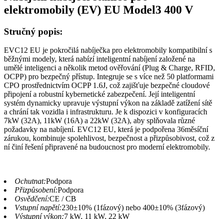
elektromobily (EV) EU Model3 400 V
Stručný popis:
EVC12 EU je pokročilá nabíječka pro elektromobily kompatibilní s
běžnými modely, která nabízí inteligentní nabíjení založené na
umělé inteligenci a několik metod ověřování (Plug & Charge, RFID,
OCPP) pro bezpečný přístup. Integruje se s více než 50 platformami
CPO prostřednictvím OCPP 1.6J, což zajišťuje bezpečné cloudové
připojení a robustní kybernetické zabezpečení. Její inteligentní
systém dynamicky upravuje výstupní výkon na základě zatížení sítě
a chrání tak vozidla i infrastrukturu. Je k dispozici v konfiguracích
7kW (32A), 11kW (16A) a 22kW (32A), aby splňovala různé
požadavky na nabíjení. EVC12 EU, která je podpořena 36měsíční
zárukou, kombinuje spolehlivost, bezpečnost a přizpůsobivost, což z
ní činí řešení připravené na budoucnost pro moderní elektromobily.
Ochutnat:
Podpora
Přizpůsobení:
Podpora
Osvědčení:
CE / CB
Vstupní napětí:
230±10% (1fázový) nebo 400±10% (3fázový)
Výstupní výkon:
7 kW, 11 kW, 22 kW