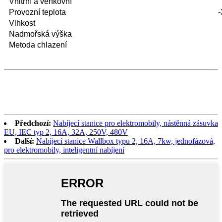
Vnitřní a venkovní
Provozní teplota
-
Vlhkost
Nadmořská výška
Metoda chlazení
Předchozí:
Nabíjecí stanice pro elektromobily, nástěnná zásuvka
EU, IEC typ 2, 16A, 32A, 250V, 480V
Další:
Nabíjecí stanice Wallbox typu 2, 16A, 7kw, jednofázová,
pro elektromobily, inteligentní nabíjení