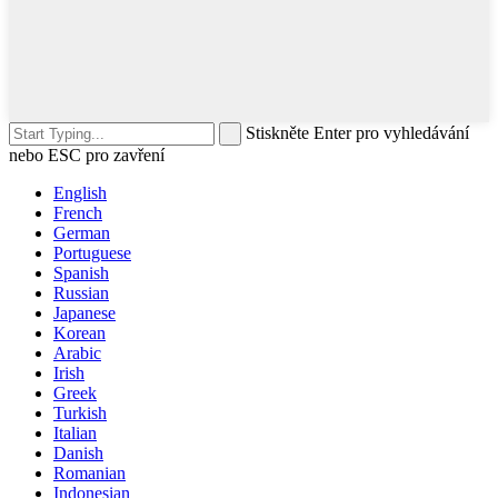
Stiskněte Enter pro vyhledávání
nebo ESC pro zavření
English
French
German
Portuguese
Spanish
Russian
Japanese
Korean
Arabic
Irish
Greek
Turkish
Italian
Danish
Romanian
Indonesian