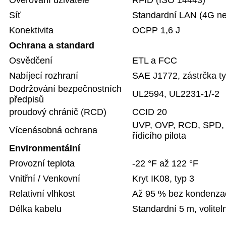
Síť
Standardní LAN (4G neb
Konektivita
OCPP 1,6 J
Ochrana a standard
Osvědčení
ETL a FCC
Nabíjecí rozhraní
SAE J1772, zástrčka t
Dodržování bezpečnostních
UL2594, UL2231-1/-2
předpisů
proudový chránič (RCD)
CCID 20
UVP, OVP, RCD, SPD, o
Vícenásobná ochrana
řídicího pilota
Environmentální
Provozní teplota
-22 °F až 122 °F
Vnitřní / Venkovní
Kryt IK08, typ 3
Relativní vlhkost
Až 95 % bez kondenza
Délka kabelu
Standardní 5 m, volitel