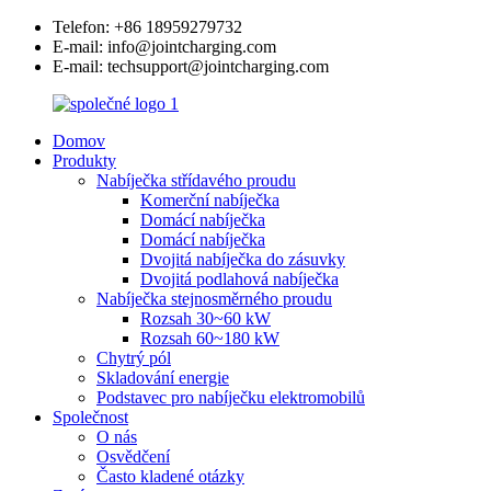
Telefon: +86 18959279732
E-mail: info@jointcharging.com
E-mail: techsupport@jointcharging.com
Domov
Produkty
Nabíječka střídavého proudu
Komerční nabíječka
Domácí nabíječka
Domácí nabíječka
Dvojitá nabíječka do zásuvky
Dvojitá podlahová nabíječka
Nabíječka stejnosměrného proudu
Rozsah 30~60 kW
Rozsah 60~180 kW
Chytrý pól
Skladování energie
Podstavec pro nabíječku elektromobilů
Společnost
O nás
Osvědčení
Často kladené otázky