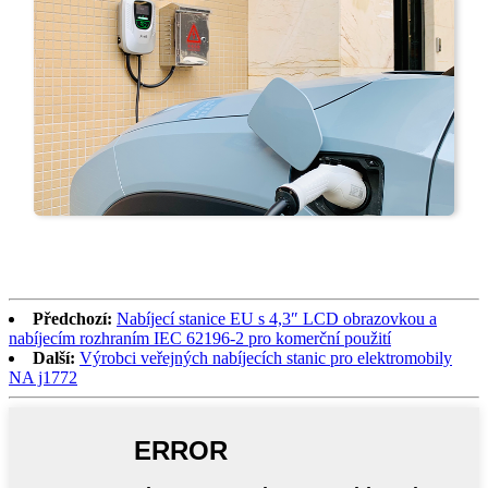
Předchozí:
Nabíjecí stanice EU s 4,3″ LCD obrazovkou a
nabíjecím rozhraním IEC 62196-2 pro komerční použití
Další:
Výrobci veřejných nabíjecích stanic pro elektromobily
NA j1772