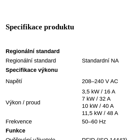
Specifikace produktu
Regionální standard
Regionální standard
Standardní NA
Specifikace výkonu
Napětí
208–240 V AC
3,5 kW / 16 A
7 kW / 32 A
Výkon / proud
10 kW / 40 A
11,5 kW / 48 A
Frekvence
50–60 Hz
Funkce
Ověřování uživatele
RFID (ISO 14443)