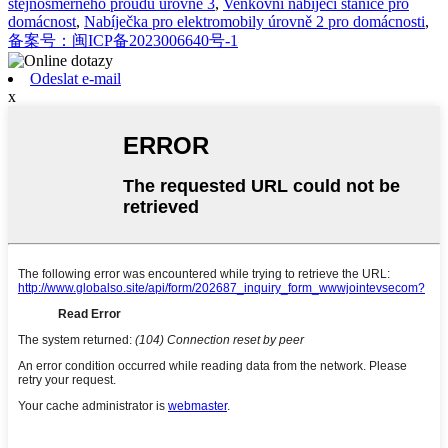
stejnosměrného proudu úrovně 3
,
Venkovní nabíjecí stanice pro
domácnost
,
Nabíječka pro elektromobily úrovně 2 pro domácnosti
,
备案号：闽ICP备2023006640号-1
Odeslat e-mail
x