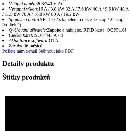
Vstupní napětí:
208/240 V AC
Výstupní výkon:
16 A / 3,8 kW 32 A / 7,6 kW 40 A / 9,6 kW 48 A
/ 11,5 kW 70 A / 16,8 kW 80 A / 19,2 kW
Spojovací bod:
SAE J1772 s kabelem o délce 18 stop / 25 stop
(volitelné)
Ověřování uživatele:
Zapojte a nabíjejte, RFID karta, OCPP1.6J
Čtečka karet:
ISO14443 A / B
Aktualizace softwaru:
OTA
Záruka:
36 měsíců
Pošlete nám e-mail
Stáhnout jako PDF
Detaily produktu
Štítky produktů