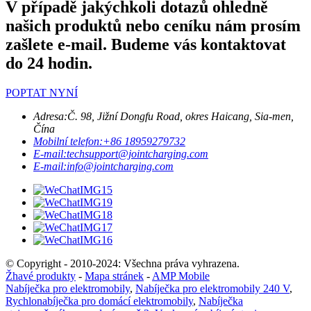
V případě jakýchkoli dotazů ohledně
našich produktů nebo ceníku nám prosím
zašlete e-mail. Budeme vás kontaktovat
do 24 hodin.
POPTAT NYNÍ
Adresa:
Č. 98, Jižní Dongfu Road, okres Haicang, Sia-men,
Čína
Mobilní telefon:
+86 18959279732
E-mail:
techsupport@jointcharging.com
E-mail:
info@jointcharging.com
© Copyright - 2010-2024: Všechna práva vyhrazena.
Žhavé produkty
-
Mapa stránek
-
AMP Mobile
Nabíječka pro elektromobily
,
Nabíječka pro elektromobily 240 V
,
Rychlonabíječka pro domácí elektromobily
,
Nabíječka