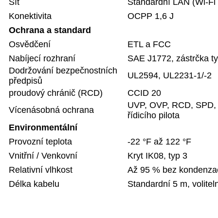
Síť
Standardní LAN (Wi-Fi v
Konektivita
OCPP 1,6 J
Ochrana a standard
Osvědčení
ETL a FCC
Nabíjecí rozhraní
SAE J1772, zástrčka t
Dodržování bezpečnostních
UL2594, UL2231-1/-2
předpisů
proudový chránič (RCD)
CCID 20
UVP, OVP, RCD, SPD, o
Vícenásobná ochrana
řídicího pilota
Environmentální
Provozní teplota
-22 °F až 122 °F
Vnitřní / Venkovní
Kryt IK08, typ 3
Relativní vlhkost
Až 95 % bez kondenza
Délka kabelu
Standardní 5 m, volitel