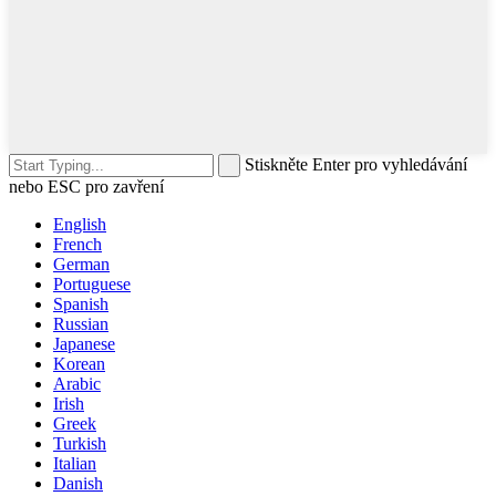
Stiskněte Enter pro vyhledávání
nebo ESC pro zavření
English
French
German
Portuguese
Spanish
Russian
Japanese
Korean
Arabic
Irish
Greek
Turkish
Italian
Danish