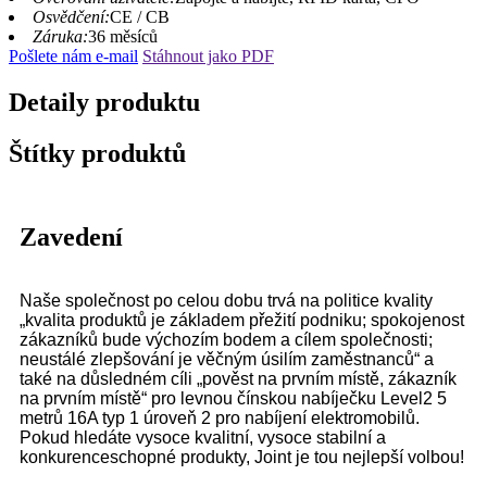
Osvědčení:
CE / CB
Záruka:
36 měsíců
Pošlete nám e-mail
Stáhnout jako PDF
Detaily produktu
Štítky produktů
Zavedení
Naše společnost po celou dobu trvá na politice kvality
„kvalita produktů je základem přežití podniku; spokojenost
zákazníků bude výchozím bodem a cílem společnosti;
neustálé zlepšování je věčným úsilím zaměstnanců“ a
také na důsledném cíli „pověst na prvním místě, zákazník
na prvním místě“ pro levnou čínskou nabíječku Level2 5
metrů 16A typ 1 úroveň 2 pro nabíjení elektromobilů.
Pokud hledáte vysoce kvalitní, vysoce stabilní a
konkurenceschopné produkty, Joint je tou nejlepší volbou!