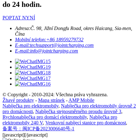
do 24 hodin.
POPTAT NYNÍ
Adresa:
Č. 98, Jižní Dongfu Road, okres Haicang, Sia-men,
Čína
Mobilní telefon:
+86 18959279732
E-mail:
techsupport@jointcharging.com
E-mail:
info@jointcharging.com
© Copyright - 2010-2024: Všechna práva vyhrazena.
Žhavé produkty
-
Mapa stránek
-
AMP Mobile
Nabíječka pro elektromobily
,
Nabíječka pro elektromobily úrovně 2
pro domácnosti
,
Nabíječka stejnosměrného proudu úrovně 3
,
Rychlonabíječka pro domácí elektromobily
,
Nabíječka pro
elektromobily 240 V
,
Venkovní nabíjecí stanice pro domácnost
,
备案号：闽ICP备2023006640号-1
[javascript]
[/javascript]