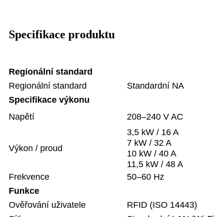
Specifikace produktu
Regionální standard
Regionální standard
Standardní NA
Specifikace výkonu
Napětí
208–240 V AC
3,5 kW / 16 A
7 kW / 32 A
Výkon / proud
10 kW / 40 A
11,5 kW / 48 A
Frekvence
50–60 Hz
Funkce
Ověřování uživatele
RFID (ISO 14443)