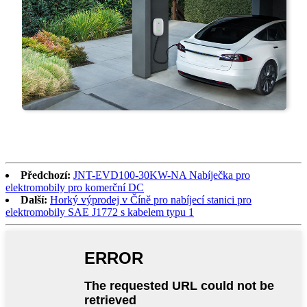
Předchozí:
JNT-EVD100-30KW-NA Nabíječka pro
elektromobily pro komerční DC
Další:
Horký výprodej v Číně pro nabíjecí stanici pro
elektromobily SAE J1772 s kabelem typu 1