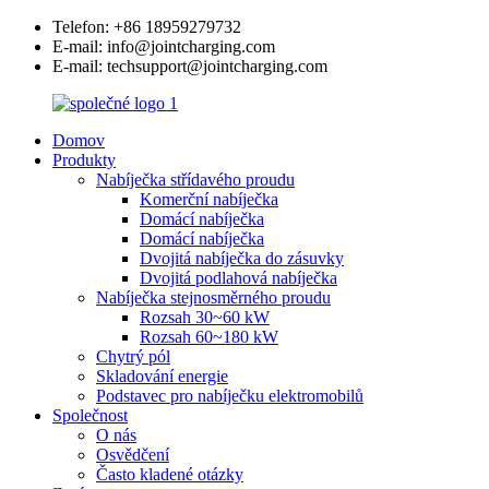
Telefon: +86 18959279732
E-mail: info@jointcharging.com
E-mail: techsupport@jointcharging.com
Domov
Produkty
Nabíječka střídavého proudu
Komerční nabíječka
Domácí nabíječka
Domácí nabíječka
Dvojitá nabíječka do zásuvky
Dvojitá podlahová nabíječka
Nabíječka stejnosměrného proudu
Rozsah 30~60 kW
Rozsah 60~180 kW
Chytrý pól
Skladování energie
Podstavec pro nabíječku elektromobilů
Společnost
O nás
Osvědčení
Často kladené otázky