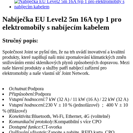
Nabíječka EU Level2 5m 16A typ 1 pro
elektromobily s nabíjecím kabelem
Stručný popis:
Společnost Joint se pyšní tím, že na trh uvádí inovativní a kvalitní
produkty, které naplňují naši misi zpomalování klimatických změn
snižováním emisí skleníkových plynů způsobených dopravou. Mezi
naše hlavní produkty a služby patří nabíjecí zařízení pro
elektromobily a naše vlastní síť Joint Network.
Ochutnat:
Podpora
Přizpůsobení:
Podpora
Vstupní hodnocení:
7 kW (32 A) / 11 kW (16 A) / 22 kW (32 A)
Vstupní hodnocení:
230 V ± 10 % (jednofázové) ； 400 V ± 10
% (třífázové)
Konektivita:
Bluetooth, Wi-Fi, Ethernet, 4G (volitelné)
Komunikační protokoly:
Kompatibilní s více CPO
Dostupné funkce:
CT-svorka
Ověřování uživatele:
Zapojte a nabijte, RFID karta, CPO