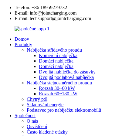
Telefon: +86 18959279732
E-mail: info@jointcharging.com
E-mail: techsupport@jointcharging.com
Domov
Produkty
Nabíječka střídavého proudu
Komerční nabíječka
Domácí nabíječka
Domácí nabíječka
Dvojitá nabíječka do zásuvky
Dvojitá podlahová nabíječka
Nabíječka stejnosměrného proudu
Rozsah 30~60 kW
Rozsah 60~180 kW
Chytrý pól
Skladování energie
Podstavec pro nabíječku elektromobilů
Společnost
O nás
Osvědčení
Často kladené otázky