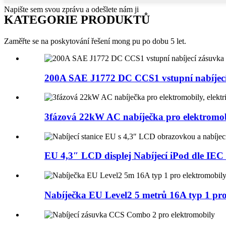
Napište sem svou zprávu a odešlete nám ji
KATEGORIE PRODUKTŮ
Zaměřte se na poskytování řešení mong pu po dobu 5 let.
200A SAE J1772 DC CCS1 vstupní nabíjecí
3fázová 22kW AC nabíječka pro elektromobi
EU 4,3″ LCD displej Nabíjecí iPod dle IEC 
Nabíječka EU Level2 5 metrů 16A typ 1 pro 