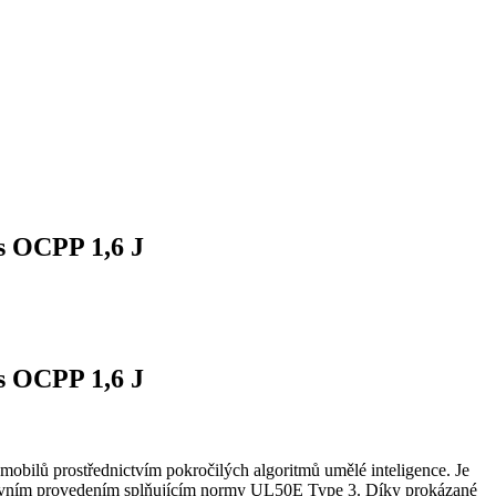
 s OCPP 1,6 J
 s OCPP 1,6 J
obilů prostřednictvím pokročilých algoritmů umělé inteligence. Je
kovním provedením splňujícím normy UL50E Type 3. Díky prokázané