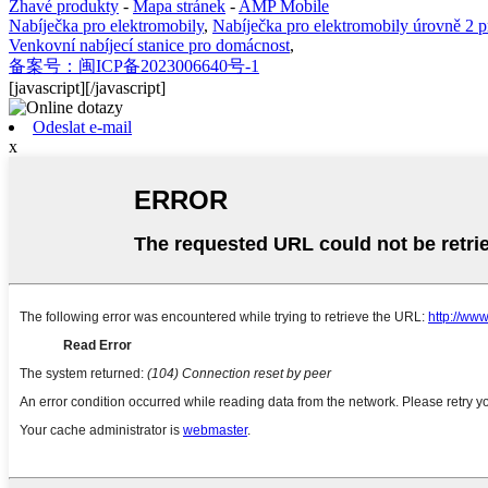
Žhavé produkty
-
Mapa stránek
-
AMP Mobile
Nabíječka pro elektromobily
,
Nabíječka pro elektromobily úrovně 2 
Venkovní nabíjecí stanice pro domácnost
,
备案号：闽ICP备2023006640号-1
[javascript]
[/javascript]
Odeslat e-mail
x