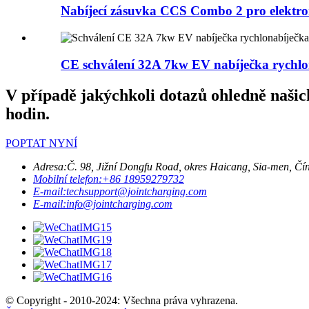
Nabíjecí zásuvka CCS Combo 2 pro elektr
CE schválení 32A 7kw EV nabíječka rychlo
V případě jakýchkoli dotazů ohledně naši
hodin.
POPTAT NYNÍ
Adresa:
Č. 98, Jižní Dongfu Road, okres Haicang, Sia-men, Čí
Mobilní telefon:
+86 18959279732
E-mail:
techsupport@jointcharging.com
E-mail:
info@jointcharging.com
© Copyright - 2010-2024: Všechna práva vyhrazena.