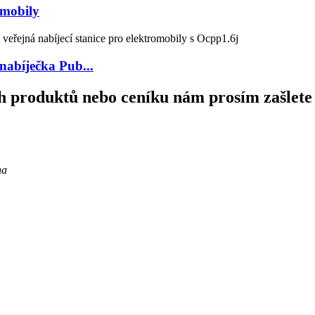
omobily
nabíječka Pub...
ch produktů nebo ceníku nám prosím zašlete
na