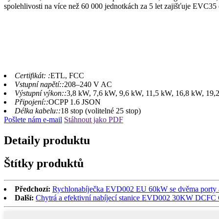
spolehlivosti na více než 60 000 jednotkách za 5 let zajišťuje EVC35 e
Certifikát: :
ETL, FCC
Vstupní napětí::
208–240 V AC
Výstupní výkon::
3,8 kW, 7,6 kW, 9,6 kW, 11,5 kW, 16,8 kW, 19
Připojení::
OCPP 1.6 JSON
Délka kabelu::
18 stop (volitelné 25 stop)
Pošlete nám e-mail
Stáhnout jako PDF
Detaily produktu
Štítky produktů
Předchozí:
Rychlonabíječka EVD002 EU 60kW se dvěma porty
Další:
Chytrá a efektivní nabíjecí stanice EVD002 30KW DCFC C