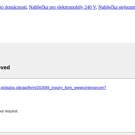
pro domácnosti
,
Nabíječka pro elektromobily 240 V
,
Nabíječka stejnos