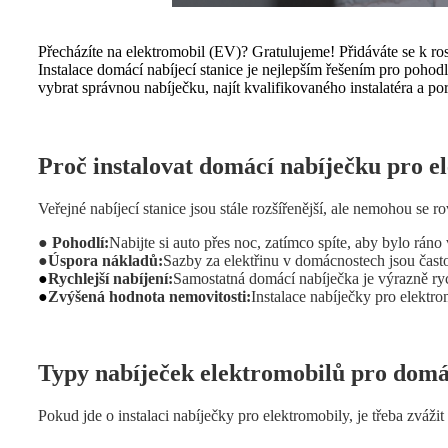
Přecházíte na elektromobil (EV)? Gratulujeme! Přidáváte se k rost
Instalace domácí nabíjecí stanice je nejlepším řešením pro pohodlí
vybrat správnou nabíječku, najít kvalifikovaného instalatéra a 
Proč instalovat domácí nabíječku pro e
Veřejné nabíjecí stanice jsou stále rozšířenější, ale nemohou se 
● Pohodlí:
Nabijte si auto přes noc, zatímco spíte, aby bylo ráno
●
Úspora nákladů:
Sazby za elektřinu v domácnostech jsou často
●
Rychlejší nabíjení:
Samostatná domácí nabíječka je výrazně ryc
●
Zvýšená hodnota nemovitosti:
Instalace nabíječky pro elektr
Typy nabíječek elektromobilů pro domác
Pokud jde o instalaci nabíječky pro elektromobily, je třeba zvážit