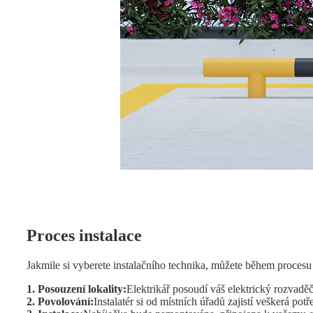
Proces instalace
Jakmile si vyberete instalačního technika, můžete během procesu 
1. Posouzení lokality:
Elektrikář posoudí váš elektrický rozvaděč
2. Povolování:
Instalatér si od místních úřadů zajistí veškerá pot