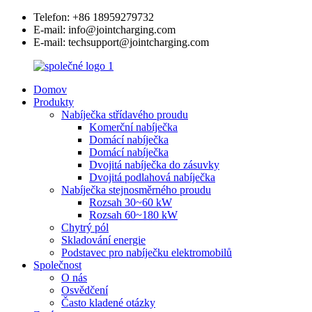
Telefon: +86 18959279732
E-mail: info@jointcharging.com
E-mail: techsupport@jointcharging.com
Domov
Produkty
Nabíječka střídavého proudu
Komerční nabíječka
Domácí nabíječka
Domácí nabíječka
Dvojitá nabíječka do zásuvky
Dvojitá podlahová nabíječka
Nabíječka stejnosměrného proudu
Rozsah 30~60 kW
Rozsah 60~180 kW
Chytrý pól
Skladování energie
Podstavec pro nabíječku elektromobilů
Společnost
O nás
Osvědčení
Často kladené otázky