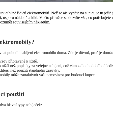
oucí vlně řidičů elektromobilů. Než se ale vydáte na silnici, je tu ješt
, úsporu nákladů a klid. V této příručce se dozvíte vše, co potřebujete v
porozumět souvisejícím nákladům.
lektromobily?
rovnat pohodlí nabíjení elektromobilu doma. Zde je důvod, proč je domác
 vždy připravené k jízdě.
 nižší než poplatky za veřejné nabíjení, což vám z dlouhodobého hledis
hlejší než použití standardní zásuvky.
omobily může zatraktivnit vaši nemovitost pro budoucí kupce.
í použití
 dva hlavní typy nabíječek: