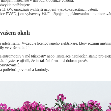
 nabíjení naleznete v návodu k obsluze vozidla.
obvykle potřebujete.
 11 kW, umožňují rychlejší nabíjení vysokokapacitních baterií.
tanice EVSE, jsou vybaveny Wi-Fi připojením, plánováním a monitorová
 vašem okolí
íte udělat sami. Vyžaduje licencovaného elektrikáře, který rozumí míst
ily ve vašem okolí:
 elektromobily v mé blízkosti“ nebo „instalace nabíjecích stanic pro ele
, abyste se ujistili, že instalační firma má dobrou pověst.
oskytovatelů.
rá potřebná povolení a kontroly.