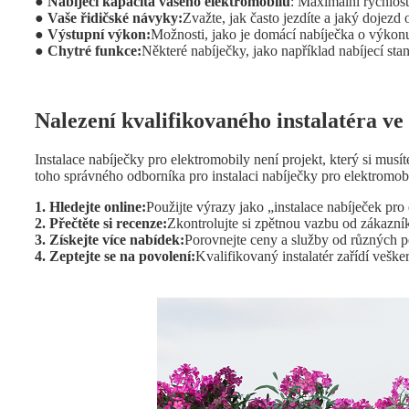
● Nabíjecí kapacita vašeho elektromobilu
: Maximální rychlost
● Vaše řidičské návyky:
Zvažte, jak často jezdíte a jaký dojezd 
● Výstupní výkon:
Možnosti, jako je domácí nabíječka o výkonu
● Chytré funkce:
Některé nabíječky, jako například nabíjecí s
Nalezení kvalifikovaného instalatéra ve
Instalace nabíječky pro elektromobily není projekt, který si mus
toho správného odborníka pro instalaci nabíječky pro elektromob
1. Hledejte online:
Použijte výrazy jako „instalace nabíječek pro
2. Přečtěte si recenze:
Zkontrolujte si zpětnou vazbu od zákazníků
3. Získejte více nabídek:
Porovnejte ceny a služby od různých p
4. Zeptejte se na povolení:
Kvalifikovaný instalatér zařídí veške